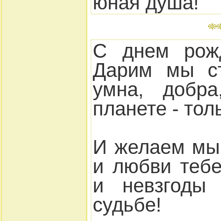
юная душа!
С днем рожд
Дарим мы ст
умна, добра
планете - тол
И желаем мы
и любви тебе
и невзгоды
судьбе!