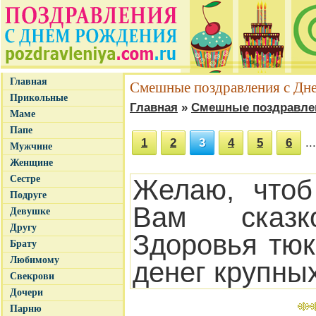
Главная
Смешные поздравления с Дн
Прикольные
Главная
»
Смешные поздравле
Маме
Папе
1
2
3
4
5
6
...
Мужчине
Женщине
Сестре
Желаю, чтоб
Подруге
Вам сказк
Девушке
Другу
Здоровья тю
Брату
Любимому
денег крупны
Свекрови
Дочери
Парню