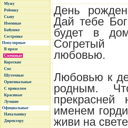
Мужу
День рожден
Ребенку
Сыну
Дай тебе Бог
Именные
будет в дом
Бабушке
Сестренке
Согретый
Популярные
В прозе
любовью.
Смешные
Короткие
Смс
Любовью к де
Шуточные
Оригинальные
родным. Ч
С приколом
Красивые
прекрасней 
Лучшие
именем горди
Официальные
Начальнику
живи на свете
Директору