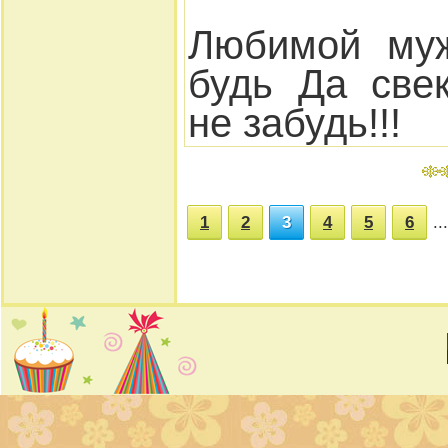
Любимой муж
будь Да све
не забудь!!!
1
2
3
4
5
6
...