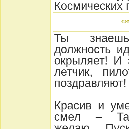
Космических 
Ты знаеш
должность ид
окрыляет! И 
летчик, пил
поздравляют!
Красив и ум
смел – Так
желаю. Пуск