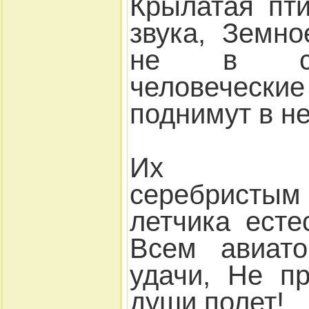
Крылатая пт
звука, Земн
не в сч
человеческ
поднимут в не
Их про
серебристы
летчика есте
Всем авиат
удачи, Не п
души полет!