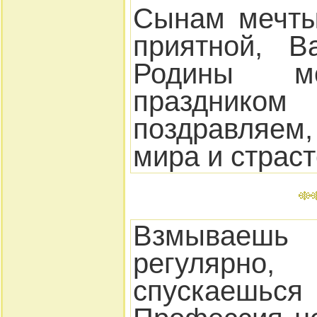
Сынам мечты
приятной, В
Родины 
праздник
поздравляем,
мира и страст
Взмывае
регуляр
спускаеш