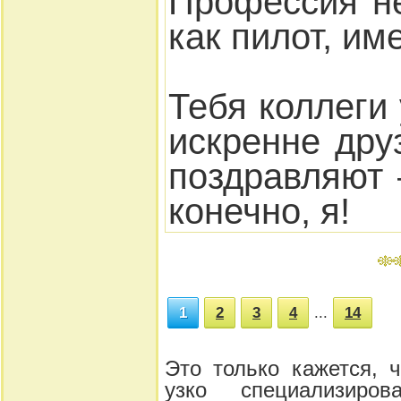
Профессия н
как пилот, им
Тебя коллеги
искренне дру
поздравляют 
конечно, я!
1
2
3
4
...
14
Это только кажется, 
узко специализиров