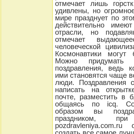
отмечает лишь горст
удивлены, но огромно
мире празднует по это
действительно имеют
отрасли, но подавл
отмечает выдающе
человеческой цивилиз
Космонавтики могут 
Можно придумать 
поздравления, ведь к
ими становятся чаще в
люди. Поздравления 
написать на открытк
почте, разместить в б
общаясь по icq. Со
образом вы поздр
праздником, при
pozdravleniya.com.r
создать все самое лу