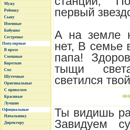
станций, П
Мужу
первый звезд
Ребенку
Сыну
Именные
Бабушке
А на земле 
Сестренке
нет, В семье
Популярные
В прозе
папа! Здоро
Смешные
Короткие
тыщи свет
Смс
светился тво
Шуточные
Оригинальные
С приколом
Красивые
Лучшие
Ты видишь ра
Официальные
Начальнику
Завидуем су
Директору