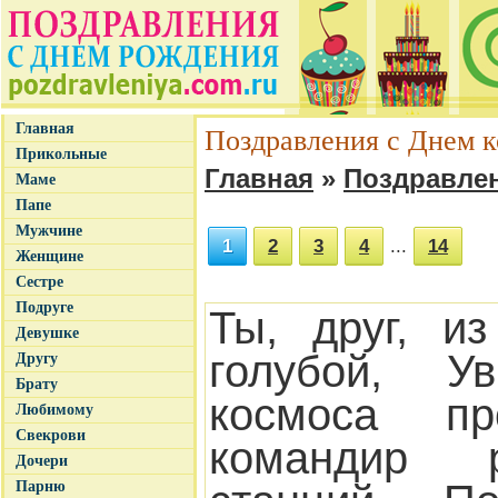
Главная
Поздравления с Днем 
Прикольные
Главная
»
Поздравлен
Маме
Папе
Мужчине
1
2
3
4
...
14
Женщине
Сестре
Подруге
Ты, друг, и
Девушке
голубой, У
Другу
Брату
космоса пр
Любимому
Свекрови
командир р
Дочери
Парню