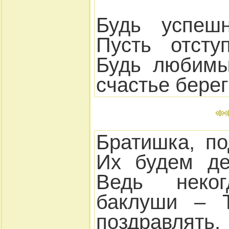
Будь успеш
Пусть отсту
Будь любимы
счастье берег
Братишка, по
Их будем де
Ведь неко
баклуши – 
поздравлять.