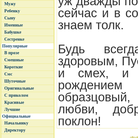
уж дважды по
Мужу
сейчас и в с
Ребенку
Сыну
знаем толк.
Именные
Бабушке
Сестренке
Будь всег
Популярные
В прозе
здоровым, Пу
Смешные
Короткие
и смех, и 
Смс
рождением 
Шуточные
Оригинальные
образцовый
С приколом
Красивые
любви, до
Лучшие
Официальные
поклон!
Начальнику
Директору