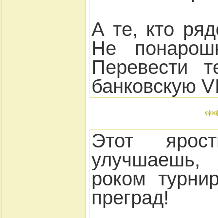
А те, кто ря
Не понарошк
Перевести т
банковскую VI
Этот яро
улучшаешь,
роком турни
преград!