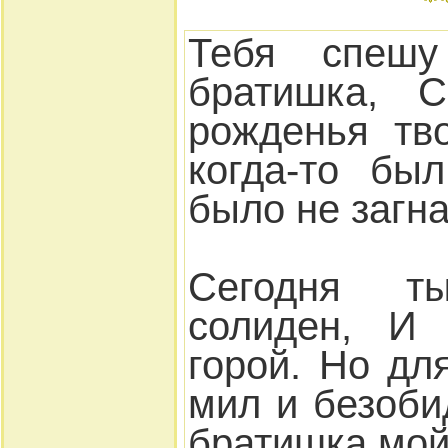
Тебя спешу
братишка, С
рожденья тв
когда-то бы
было не загна
Сегодня т
солиден, И 
горой. Но дл
мил и безоби
братишка мой