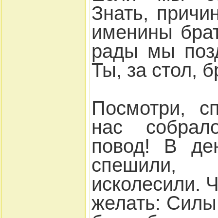
Знать, причи
именины брат
рады мы поз
Ты, за стол, б
Посмотри, с
нас собрал
повод! В де
спешили,
исколесили. Ч
желать: Силы 