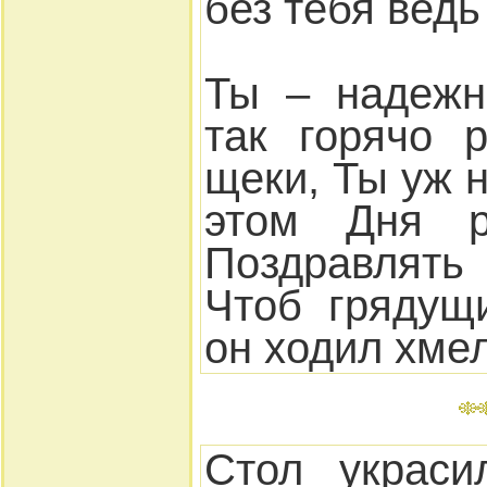
без тебя вед
Ты – надежн
так горячо 
щеки, Ты уж н
этом Дня р
Поздравлять 
Чтоб грядущ
он ходил хмел
Стол украси