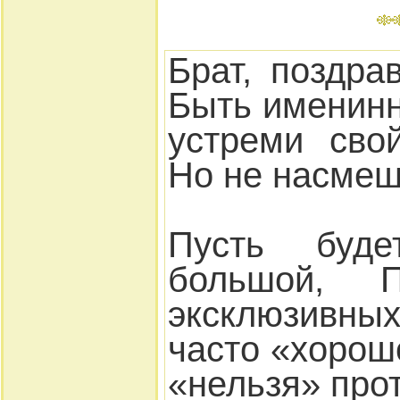
Брат, поздра
Быть именинн
устреми сво
Но не насмеш
Пусть буд
большой, П
эксклюзивны
часто «хорош
«нельзя» про