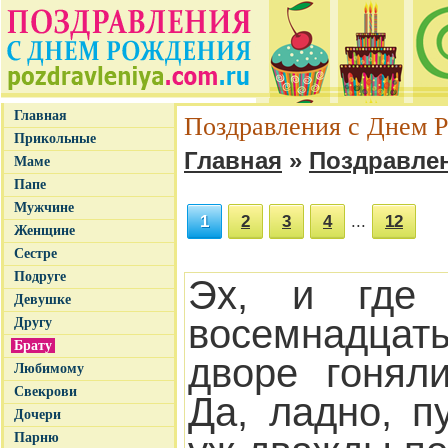
Главная
Поздравления с Днем Р
Прикольные
Главная
»
Поздравлен
Маме
Папе
Мужчине
1
2
3
4
...
12
Женщине
Сестре
Подруге
Эх, и где
Девушке
восемнадцать
Другу
Брату
дворе гонял
Любимому
Свекрови
Да, ладно, п
Дочери
Парню