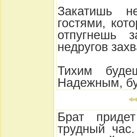
Закатишь 
гостями, ко
отпугнешь з
недругов захв
Тихим буде
Надежным, бу
Брат приде
трудный час