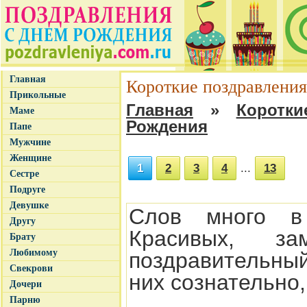
Главная
Короткие поздравления
Прикольные
Главная
»
Коротк
Маме
Рождения
Папе
Мужчине
Женщине
1
2
3
4
...
13
Сестре
Подруге
Девушке
Слов много в
Другу
Красивых, за
Брату
Любимому
поздравительны
Свекрови
них сознательно,
Дочери
Парню