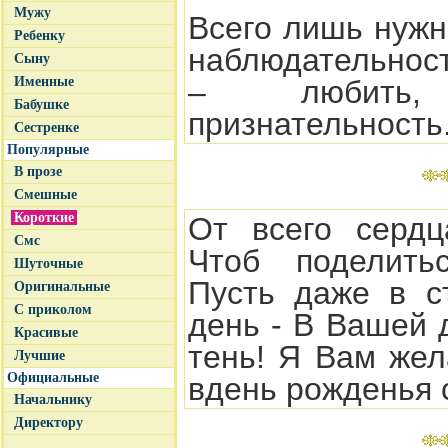
Мужу
Всего лишь нужн
Ребенку
наблюдательност
Сыну
Именные
– любить
Бабушке
признательность
Сестренке
Популярные
В прозе
Смешные
Короткие
От всего серд
Смс
Чтоб поделить
Шуточные
Пусть даже в с
Оригинальные
С приколом
день - В Вашей 
Красивые
тень! Я Вам жел
Лучшие
Официальные
вдень рожденья 
Начальнику
Директору