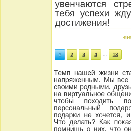
увенчаются стр
тебя успехи жд
достижения!
1
2
3
4
...
13
Темп нашей жизни ста
напряженным. Мы все 
своими родными, друз
на виртуальное общени
чтобы походить п
персональный пода
подарки не хочется, 
Что делать? Как пока
помнишь о них, что о