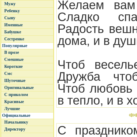
Желаем вам 
Мужу
Ребенку
Сладко сп
Сыну
Радость веш
Именные
Бабушке
дома, и в душ
Сестренке
Популярные
В прозе
Смешные
Чтоб весель
Короткие
Дружба что
Смс
Шуточные
Чтоб любовь 
Оригинальные
С приколом
в тепло, и в х
Красивые
Лучшие
Официальные
Начальнику
С празднико
Директору