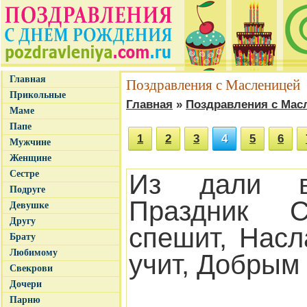
Главная
Поздравления с Масленицей
Прикольные
Главная
»
Поздравления с Мас
Маме
Папе
1
2
3
4
5
6
Мужчине
Женщине
Сестре
Из дали в
Подруге
Праздник 
Девушке
Другу
спешит, Нас
Брату
Любимому
учит, Добрым 
Свекрови
Дочери
Парню