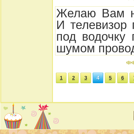
Желаю Вам н
И телевизор 
под водочку 
шумом провод
1
2
3
4
5
6