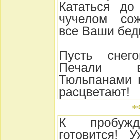
Кататься до
чучелом со
все Ваши бед
Пусть снег
Печали в
Тюльпанами 
расцветают!
К пробужд
готовится! 