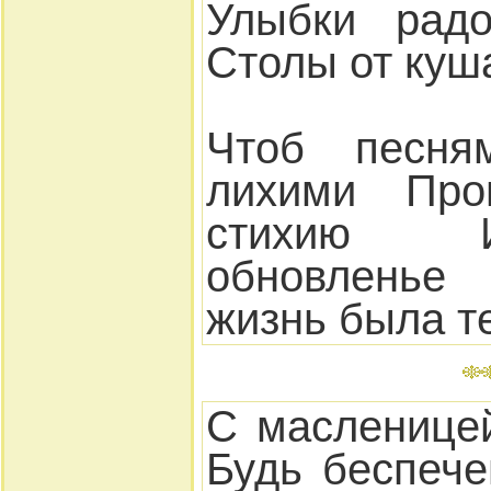
Улыбки радо
Столы от куш
Чтоб песня
лихими Про
стихию 
обновленье
жизнь была т
С масленицей
Будь беспече