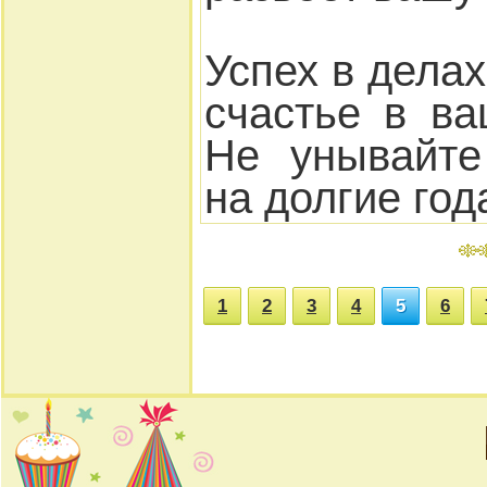
Успех в делах
счастье в ва
Не унывайте
на долгие год
1
2
3
4
5
6