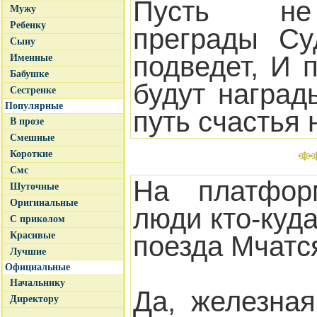
Пусть не
Мужу
Ребенку
преграды Су
Сыну
подведет, И 
Именные
Бабушке
будут награ
Сестренке
Популярные
путь счастья 
В прозе
Смешные
Короткие
Смс
На платфор
Шуточные
Оригинальные
люди кто-куда
С приколом
Красивые
поезда Мчатся
Лучшие
Официальные
Начальнику
Да, железна
Директору