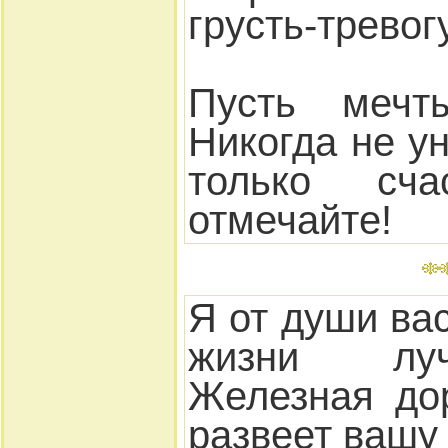
грусть-тревогу
Пусть мечты
Никогда не у
только сча
отмечайте!
Я от души ва
жизни лу
Железная до
развеет вашу 