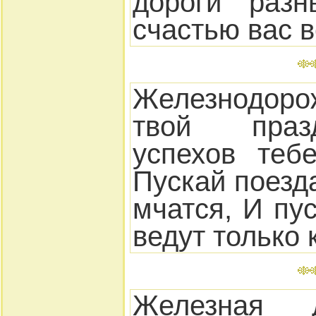
дороги разн
счастью вас в
Железнодоро
твой праз
успехов теб
Пускай поезд
мчатся, И пу
ведут только 
Железная д