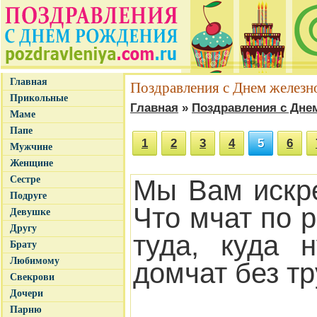
Главная
Поздравления с Днем желез
Прикольные
Главная
»
Поздравления с Дне
Маме
Папе
1
2
3
4
5
6
Мужчине
Женщине
Сестре
Мы Вам искр
Подруге
Что мчат по 
Девушке
Другу
туда, куда 
Брату
Любимому
домчат без тр
Свекрови
Дочери
Парню