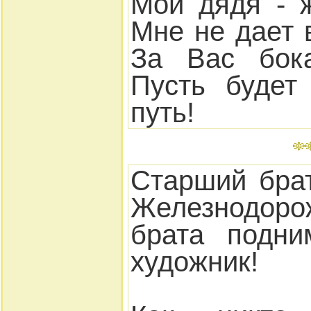
Мой дядя - 
Мне не дает 
За Вас бок
Пусть будет
путь!
Старший брат
Железнодор
брата подни
художник!