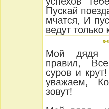
успехов теб
Пускай поезд
мчатся, И пу
ведут только 
Мой дядя 
правил, Вс
суров и крут
уважаем, Ко
зовут!