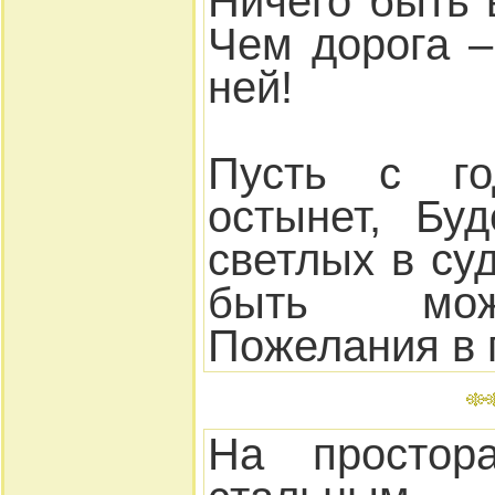
Ничего быть 
Чем дорога –
ней!
Пусть с г
остынет, Бу
светлых в суд
быть мож
Пожелания в 
На простор