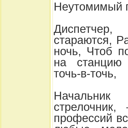
Неутомимый п
Диспетче
стараются, Р
ночь, Чтоб 
на станцию
точь-в-точь,
Начальни
стрелочник,
профессий вс