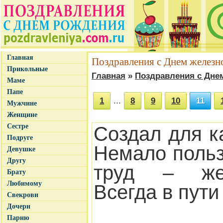
Главная
Поздравления с Днем желез
Прикольные
Главная
»
Поздравления с Дне
Маме
Папе
1
...
8
9
10
11
Мужчине
Женщине
Сестре
Создал для к
Подруге
Немало поль
Девушке
Другу
труд – жел
Брату
Любимому
Всегда в пути
Свекрови
Дочери
Парню