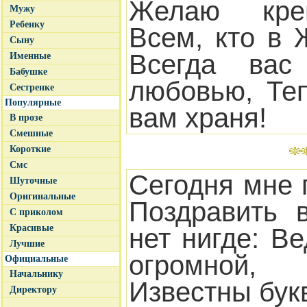
Желаю креп
Мужу
Ребенку
Всем, кто в 
Сыну
Всегда ва
Именные
Бабушке
любовью, Те
Сестренке
Популярные
вам храня!
В прозе
Смешные
Короткие
Смс
Сегодня мне 
Шуточные
Оригинальные
Поздравить 
С приколом
Красивые
нет нигде: В
Лучшие
огромной
Официальные
Начальнику
Известны бук
Директору