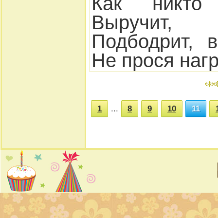
Как никто
Выручит,
Подбодрит, в
Не прося наг
1
...
8
9
10
11