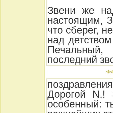
Звени же на
настоящим, З
что сберег, н
над детство
Печальный
последний зв
поздравлени
Дорогой N.!
особенный: т