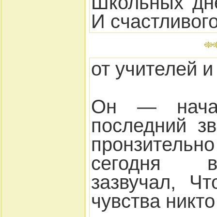
Школьных дн
И счастливого
от учителей и
Он — нача
последний з
пронзительно
сегодня 
зазвучал, Ч
чувства никто