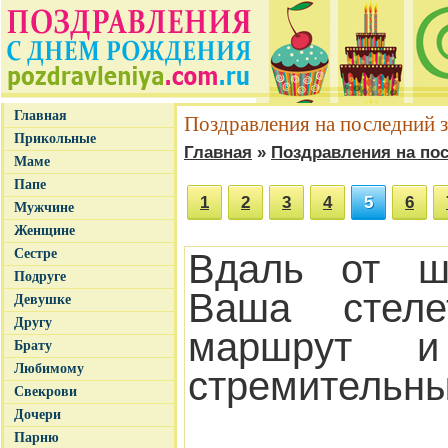
Главная
Поздравления на последний 
Прикольные
Главная
»
Поздравления на по
Маме
Папе
1
2
3
4
5
6
Мужчине
Женщине
Сестре
Вдаль от шк
Подруге
Ваша стеле
Девушке
Другу
маршрут 
Брату
Любимому
стремительны
Свекрови
Дочери
Парню