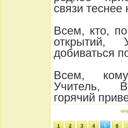
связи теснее 
Всем, кто, п
открытий,
добиваться п
Всем, ком
Учитель, 
горячий приве
1
2
3
4
5
6