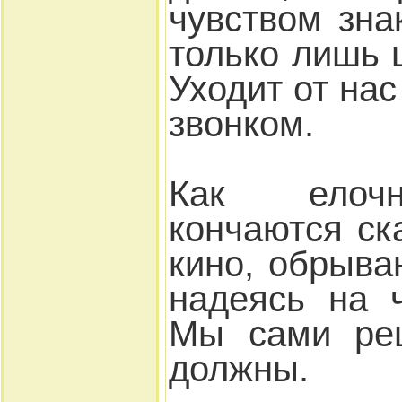
чувством зна
только лишь 
Уходит от на
звонком.
Как елочн
кончаются ск
кино, обрыва
надеясь на ч
Мы сами реш
должны.