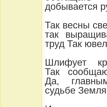
добывается р
Так весны све
так выращив
труд Так юве
Шлифует кр
Так сообщаю
Да, главн
судьбе Земля