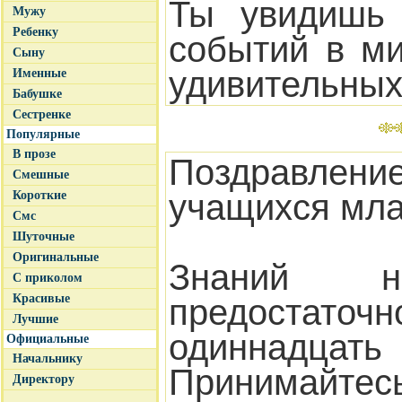
Ты увидишь 
Мужу
Ребенку
событий в м
Сыну
удивительных
Именные
Бабушке
Сестренке
Популярные
В прозе
Поздравлени
Смешные
учащихся мла
Короткие
Смс
Шуточные
Оригинальные
Знаний н
С приколом
Красивые
предост
Лучшие
одиннадца
Официальные
Начальнику
Принимайте
Директору