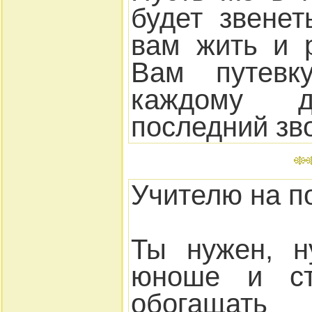
будет звене
вам жить и р
Вам путевк
каждому
последний зв
Учителю на п
Ты нужен, н
юноше и ст
обогащать